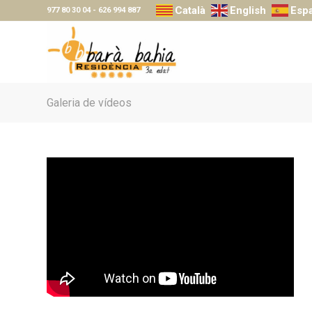
Català
English
Esp
977 80 30 04
-
626 994 887
Galeria de vídeos