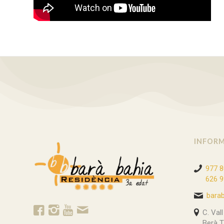
INFORM
977 8
626 9
bara
C. Val
Berà 