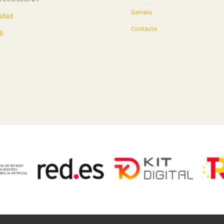
Serveis
idad
Contacte
b