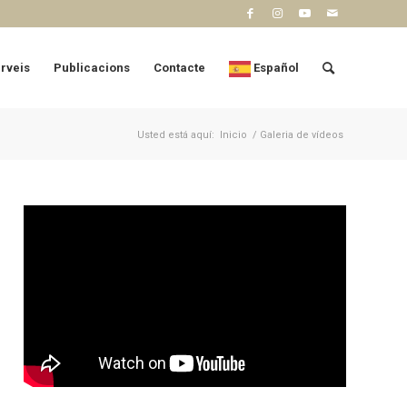
erveis
Publicacions
Contacte
Español
Usted está aquí:
Inicio
/
Galeria de vídeos