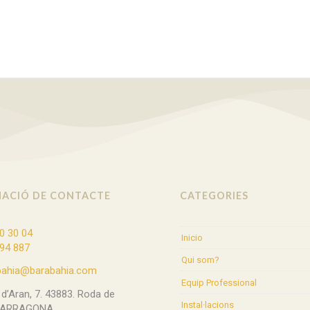
ACIÓ DE CONTACTE
CATEGORIES
0 30 04
Inicio
94 887
Qui som?
bahia@barabahia.com
Equip Professional
l d’Aran, 7. 43883. Roda de
Instal·lacions
TARRAGONA