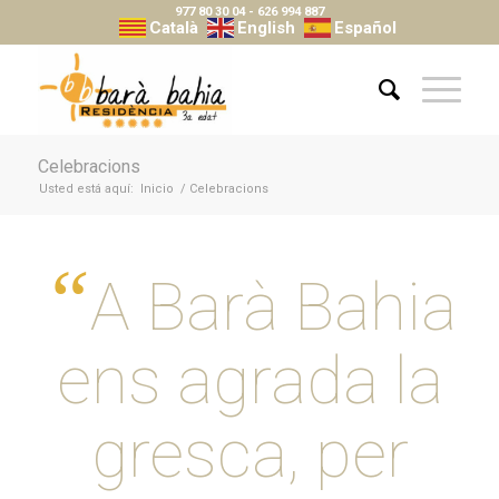
977 80 30 04
-
626 994 887
Català
English
Español
Celebracions
Usted está aquí:
Inicio
/
Celebracions
“
A Barà Bahia
ens agrada la
gresca, per