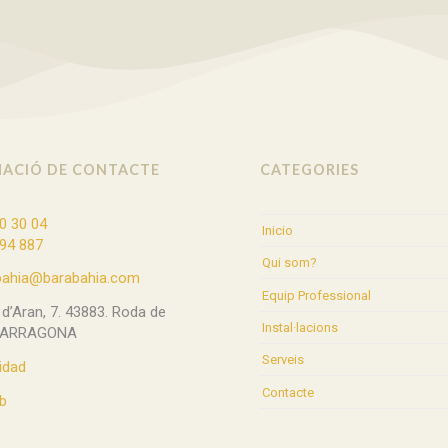
ACIÓ DE CONTACTE
CATEGORIES
0 30 04
Inicio
94 887
Qui som?
bahia@barabahia.com
Equip Professional
l d’Aran, 7. 43883. Roda de
Instal·lacions
TARRAGONA
Serveis
idad
Contacte
b