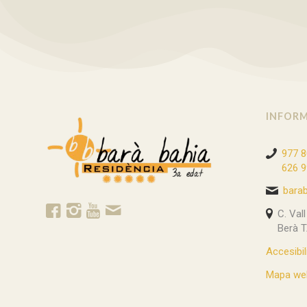
INFORM
977 8
626 9
bara
C. Val
Berà 
Accesibil
Mapa we