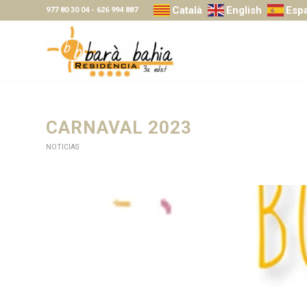
Català
English
Esp
977 80 30 04
-
626 994 887
CARNAVAL 2023
NOTICIAS